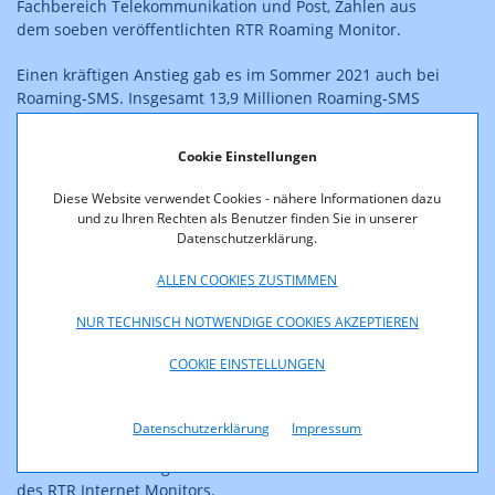
Fachbereich Telekommunikation und Post, Zahlen aus
dem soeben veröffentlichten RTR Roaming Monitor.
Einen kräftigen Anstieg gab es im Sommer 2021 auch bei
Roaming-SMS. Insgesamt 13,9 Millionen Roaming-SMS
wurden im 3. Quartal 2021 (3. Quartal 2020: insgesamt
10,6 Millionen Roaming-SMS) im Urlaub geschrieben,
Cookie Einstellungen
davon 12 Millionen im EU-Ausland und 1,9 Millionen
außerhalb der EU.
Diese Website verwendet Cookies - nähere Informationen dazu
und zu Ihren Rechten als Benutzer finden Sie in unserer
Der RTR Roaming Monitor enthält umfangreiche
Datenschutzerklärung.
Marktdaten zu Roaming. Er ist in die zwei Hauptbereiche
ALLEN COOKIES ZUSTIMMEN
"Roaming in der Europäischen Union (EU) und im
Europäischen Wirtschaftsraum (EWR)" sowie "Roaming
NUR TECHNISCH NOTWENDIGE COOKIES AKZEPTIEREN
außerhalb der EU/des EWR" gegliedert. Die inhaltlichen
Schwerpunkte liegen dabei jeweils auf Endkunden-
COOKIE EINSTELLUNGEN
Roaming und Vorleistungs-Roaming.
Der
RTR Roaming Monitor
ist auf der Website der RTR
Datenschutzerklärung
Impressum
veröffentlicht und ergänzt mit seinem Zahlenmaterial
das Informationsangebot des RTR Telekom Monitors und
des RTR Internet Monitors.