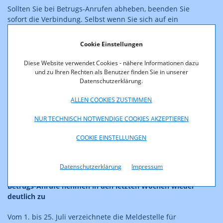
Sollten Sie bei Betrugs-Anrufen abheben, beenden Sie
sofort die Verbindung. Selbst wenn Sie sich auf ein
Gespräch einlassen, wovon wir aber dringend abraten,
kann nichts passieren. Es entstehen dadurch keine
Cookie Einstellungen
Kosten über die Telefonrechnung. Geben Sie aber
keinesfalls persönliche Daten bekannt und lassen Sie
Diese Website verwendet Cookies - nähere Informationen dazu
sich auch nicht zu irgendwelchen Zahlungen überreden.
und zu Ihren Rechten als Benutzer finden Sie in unserer
Datenschutzerklärung.
"Das beste Mittel bei derartigen Anrufen ist einfach
aufzulegen. Etwas anderes kann man eigentlich nicht
ALLEN COOKIES ZUSTIMMEN
tun, da die Betrüger:innen zumeist im Ausland sitzen
und eine Verfolgbarkeit kaum möglich ist", informiert
NUR TECHNISCH NOTWENDIGE COOKIES AKZEPTIEREN
Steinmaurer und ergänzt, "dass vermeintliche
Vertreter:innen der österreichischen Exekutive über
COOKIE EINSTELLUNGEN
englische Tonbandansagen einen Kontakt herstellen, ist
unüblich und daher ein erstes Indiz, dass da etwas faul
ist."
Datenschutzerklärung
Impressum
Betrugs-Anrufe nehmen in den letzten Wochen wieder
deutlich zu
Vom 1. bis 25. Juli verzeichnete die Meldestelle für