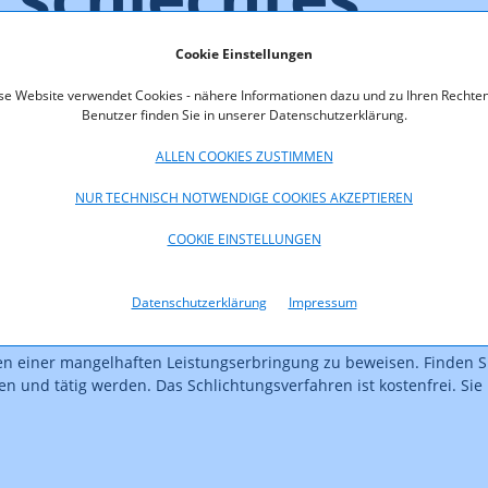
 erziele?
Cookie Einstellungen
se Website verwendet Cookies - nähere Informationen dazu und zu Ihren Rechten
Benutzer finden Sie in unserer Datenschutzerklärung.
ALLEN COOKIES ZUSTIMMEN
bei den vertraglich vereinbarten Down- und Upload-Geschwindigk
NUR TECHNISCH NOTWENDIGE COOKIES AKZEPTIEREN
Upload-Geschwindigkeiten vereinbart wurden.
COOKIE EINSTELLUNGEN
ndigkeiten mit dem RTR-Netztest. Wenn Sie einen kabelgebunde
ines österreichischen Betreibers haben, nutzen Sie hierfür die M
Datenschutzerklärung
Impressum
Internetzuganges. Übermitteln Sie Ihrem Betreiber die Ergebnisse
gen einer mangelhaften Leistungserbringung zu beweisen. Finden S
n und tätig werden. Das Schlichtungsverfahren ist kostenfrei. Si