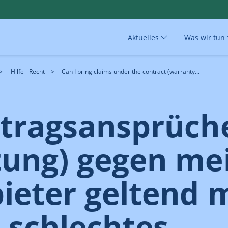
Aktuelles
Was wir tun
Hilfe - Recht
Can I bring claims under the contract (warranty...
rtragsansprüch
tung) gegen me
bieter geltend 
 schlechtes