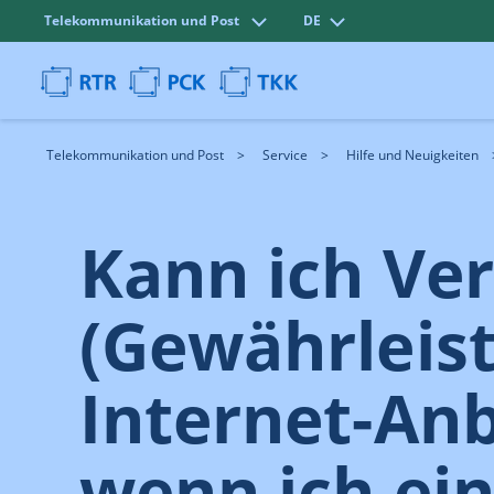
Telekommunikation und Post
DE
Telekommunikation und Post
Service
Hilfe und Neuigkeiten
Kann ich Ve
(Gewährleis
Internet-An
wenn ich ein