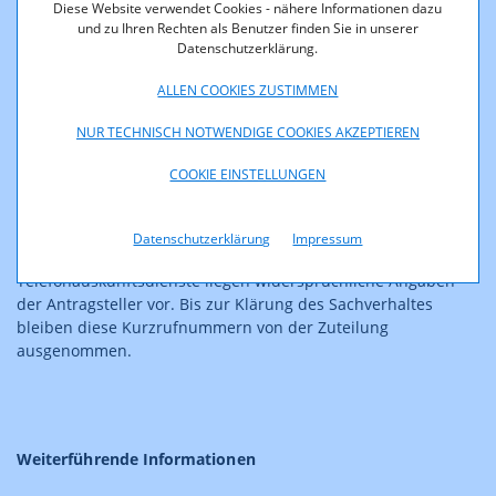
Diese Website verwendet Cookies - nähere Informationen dazu
118 22
und zu Ihren Rechten als Benutzer finden Sie in unserer
Datenschutzerklärung.
118 33
ALLEN COOKIES ZUSTIMMEN
118 34
118 84
NUR TECHNISCH NOTWENDIGE COOKIES AKZEPTIEREN
118 85
COOKIE EINSTELLUNGEN
Begründung:
Datenschutzerklärung
Impressum
Zu den oben angeführten öffentlichen Kurzrufnummern für
Telefonauskunftsdienste liegen widersprüchliche Angaben
der Antragsteller vor. Bis zur Klärung des Sachverhaltes
bleiben diese Kurzrufnummern von der Zuteilung
ausgenommen.
Weiterführende Informationen