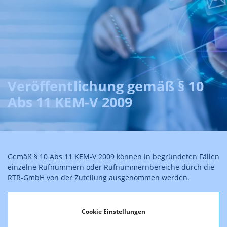
Veröffentlichung gemäß § 10
Abs 11 KEM-V 2009
Gemäß § 10 Abs 11 KEM-V 2009 können in begründeten Fällen
einzelne Rufnummern oder Rufnummernbereiche durch die
RTR-GmbH von der Zuteilung ausgenommen werden.
Folgende öffentliche Kurzrufnummern für
Telefonauskunftsdienste sind gemäß § 10 Abs 11 KEM-V 2009
Cookie Einstellungen
von der Zuteilung ausgenommen: