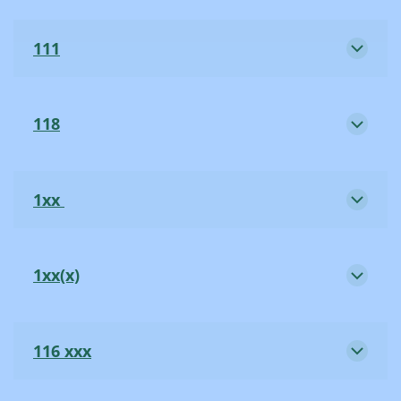
111
118
1xx
1xx(x)
116 xxx