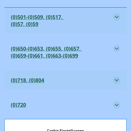
(0)501-(0)509, (0)517,
(0)57, (0)59
(0)650-(0)653, (0)655, (0)657,
(0)659-(0)661, (0)663-(0)699
(0)718, (0)804
(0)720
(0)780
Cookie Einstellungen