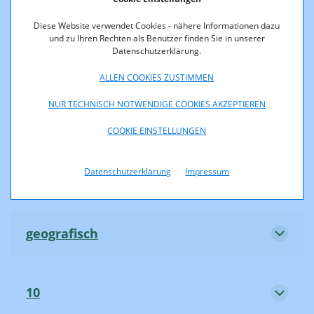
Diese Website verwendet Cookies - nähere Informationen dazu
und zu Ihren Rechten als Benutzer finden Sie in unserer
Datenschutzerklärung.
(0)800, (0)810, (0)820, (0)821, (0)828
ALLEN COOKIES ZUSTIMMEN
NUR TECHNISCH NOTWENDIGE COOKIES AKZEPTIEREN
85, 86, 87, 89, 96, 97
COOKIE EINSTELLUNGEN
Datenschutzerklärung
Impressum
(0)900, (0)901, (0)930, (0)931, (0)939
geografisch
10