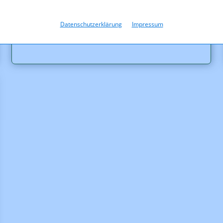
Jahresbericht der
Schlichtungsstellen 2024
Datenschutzerklärung
Impressum