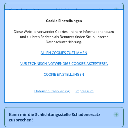
Ein Paket mit Waren auf die ich schon warte, ist
derzeit beim Zoll "in Bearbeitung". Kann die
Cookie Einstellungen
Schlichtungsstelle dies nicht beschleunigen?
Diese Website verwendet Cookies - nähere Informationen dazu
und zu Ihren Rechten als Benutzer finden Sie in unserer
Ich möchte eine Forderung gegen einen
Datenschutzerklärung.
Postdiensteanbieter geltend machen. Kann ich
mich mit einer Forderung von der Schlichtungsstelle
ALLEN COOKIES ZUSTIMMEN
vertreten lassen oder kann die Schlichtungsstelle diese
Forderung für mich einbringen?
NUR TECHNISCH NOTWENDIGE COOKIES AKZEPTIEREN
COOKIE EINSTELLUNGEN
Bedeutet das, dass die Schlichtungsstelle in einem
Schlichtungsverfahren nicht meinen Antrag gegen
Datenschutzerklärung
Impressum
den Postdiensteanbieter als Gegner vertritt?
Kann mir die Schlichtungsstelle Schadenersatz
zusprechen?