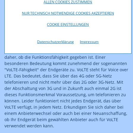
Handys, die man bei seinem Anbieter erwirbt, sind oft für die
ALLEN COOKIES ZUSTIMMEN
SIM-Karten anderer Anbieter gesperrt (SIM-Lock). Erkundigen
NUR TECHNISCH NOTWENDIGE COOKIES AKZEPTIEREN
Sie sich bei Ihrem Anbieter ob Sie das Endgerät entsperren
lassen können. Die Kosten für das Freischalten müssen Sie in
COOKIE EINSTELLUNGEN
Ihrer Kostenkalkulation ebenso berücksichtigen. Es gibt auch
Endgeräte, die man gar nicht mehr freischalten kann.
Datenschutzerklärung
Impressum
Auch abseits des "SIM-Locks" kann es Einschränkungen bei
den Endgeräten (z.B. nur 3G möglich) geben. Prüfen Sie
daher, ob die Funktionsfähigkeit gegeben ist. Einer
besonderen Bedeutung kommt zunehmend der sogenannten
"VoLTE-Fähigkeit" der Endgeräte zu. VoLTE steht für Voice over
LTE. Das bedeutet, dass Sie über das 4G oder 5G-Netz
telefonieren und nicht mehr über das 2G oder 3G-Netz. Mit
der Abschaltung von 3G und in Zukunft auch einmal 2G ist
dieses Funktionsmerkmal Voraussetzung, um telefonieren zu
können. Leider funktioniert nicht jedes Endgerät, das über
VoLTE verfügt, in jedem Netz. Erkundigen Sie sich daher bei
einem Anbieterwechsel oder auch bei einer Neuanschaffung,
ob Ihr Endgerät beim gewählten Anbieter auch für VoLTE
verwendet werden kann.