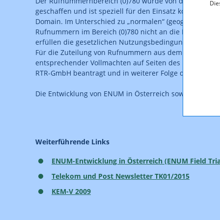
Der Rufnummernbereich (0)780 wurde von der RTR-Gmb
Die
geschaffen und ist speziell für den Einsatz konvergen
Domain. Im Unterschied zu „normalen“ (geografischen
Rufnummern im Bereich (0)780 nicht an die Erbringung
erfüllen die gesetzlichen Nutzungsbedingungen.
Für die Zuteilung von Rufnummern aus dem Bereich (0)7
entsprechender Vollmachten auf Seiten des Registrars 
RTR-GmbH beantragt und in weiterer Folge durch die 
Die Entwicklung von ENUM in Österreich sowie Presse
Weiterführende Links
ENUM-Entwicklung in Österreich (ENUM Field Tria
Telekom und Post Newsletter TK01/2015
KEM-V 2009