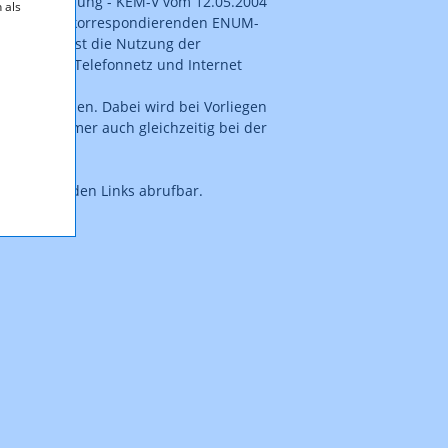
steverordnung - KEM-V vom 12.05.2004
 als
elegation der korrespondierenden ENUM-
n (0)720 ist die Nutzung der
e zwischen Telefonnetz und Internet
try zusammen. Dabei wird bei Vorliegen
ge Rufnummer auch gleichzeitig bei der
ntenstehenden Links abrufbar.