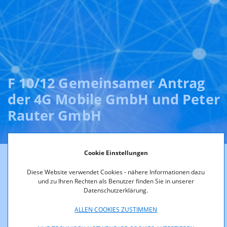
F 10/12 Gemeinsamer Antrag
der 4G Mobile GmbH und Peter
Rauter GmbH
Cookie Einstellungen
Gemeinsamer Antrag der 4G Mobile GmbH und Peter Rauter
Diese Website verwendet Cookies - nähere Informationen dazu
GmbH
und zu Ihren Rechten als Benutzer finden Sie in unserer
Datenschutzerklärung.
Gemäß der zitierten Bestimmung erfolgt daher die
Veröffentlichung des verfahrenseinleitenden Antrages auf
ALLEN COOKIES ZUSTIMMEN
Genehmigung der Überlassung von Frequenzen (siehe pdf-
file).