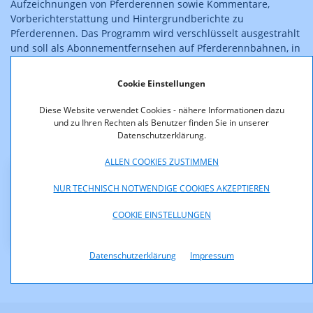
Aufzeichnungen von Pferderennen sowie Kommentare,
Vorberichterstattung und Hintergrundberichte zu
Pferderennen. Das Programm wird verschlüsselt ausgestrahlt
und soll als Abonnementfernsehen auf Pferderennbahnen, in
Sportcafes, Wettannahmestellen etc., nicht jedoch in
Privathaushalten empfangbar sein. Es enthält weiters ein
Cookie Einstellungen
Teletextangebot.
Diese Website verwendet Cookies - nähere Informationen dazu
Der Bescheid ist rechtskräftig.
und zu Ihren Rechten als Benutzer finden Sie in unserer
Datenschutzerklärung.
ALLEN COOKIES ZUSTIMMEN
Downloads
NUR TECHNISCH NOTWENDIGE COOKIES AKZEPTIEREN
COOKIE EINSTELLUNGEN
KOA_2.100-03-68_Zulassung_MEC.pdf (pdf, 64,4 KB)
Datenschutzerklärung
Impressum