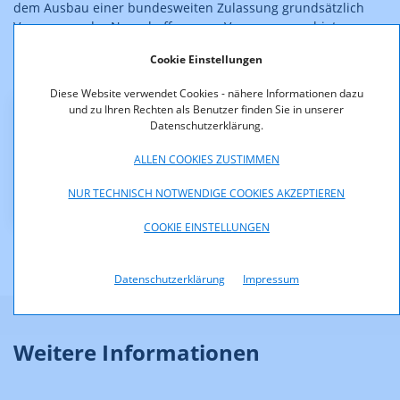
dem Ausbau einer bundesweiten Zulassung grundsätzlich
Vorrang vor der Neuschaffung von Versorgungsgebieten
zukommt. Die Zuordnung ist damit rechtskräftig.
Cookie Einstellungen
Diese Website verwendet Cookies - nähere Informationen dazu
und zu Ihren Rechten als Benutzer finden Sie in unserer
Datenschutzerklärung.
Downloads
ALLEN COOKIES ZUSTIMMEN
KOA1011-06-069-KroneAusbauKlagenfurt.pdf (pdf,
90,7 KB)
NUR TECHNISCH NOTWENDIGE COOKIES AKZEPTIEREN
COOKIE EINSTELLUNGEN
Datenschutzerklärung
Impressum
Weitere Informationen