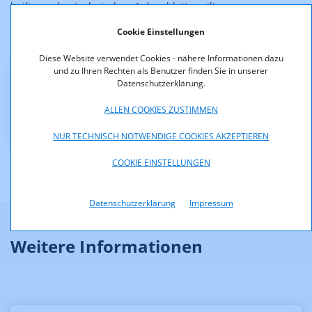
beiliegenden technischen Anlageblattes gilt.
Cookie Einstellungen
Der Bescheid ist rechtskräftig.
Diese Website verwendet Cookies - nähere Informationen dazu
und zu Ihren Rechten als Benutzer finden Sie in unserer
Datenschutzerklärung.
Downloads
ALLEN COOKIES ZUSTIMMEN
KOA_1.170-13-001.pdf (pdf, 202,2 KB)
NUR TECHNISCH NOTWENDIGE COOKIES AKZEPTIEREN
COOKIE EINSTELLUNGEN
Datenschutzerklärung
Impressum
Weitere Informationen