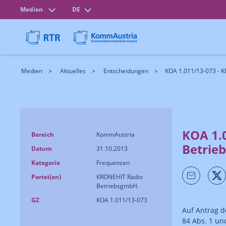
Medien
DE
Medien
Aktuelles
Entscheidungen
KOA 1.011/13-073 - 
KOA 1.
Bereich
KommAustria
Betrie
Datum
31.10.2013
Kategorie
Frequenzen
Partei(en)
KRONEHIT Radio
BetriebsgmbH.
GZ
KOA 1.011/13-073
Auf Antrag d
84 Abs. 1 u