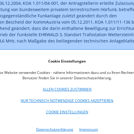
06.12.2004, KOA 1.011/04-001, der Antragstellerin erteilte Zulassun
ltung von bundesweitem privatem terrestrischem Hörfunk, betreff
nsgegenständliche Funkanlage zuletzt geändert durch den
gen Bescheid der KommAustria vom 05.12.2011, KOA 1.011/11-136 b
hend geändert, dass die darin enthaltene Bewilligung zur Erricht
ieb der Funkstelle EHRWALD 3, Standort Trafostation Wettersteinlif
3,6 MHz, nach Maßgabe des beiliegenden technischen Anlageblatt
ist rechtskräftig
Cookie Einstellungen
oads
se Website verwendet Cookies - nähere Informationen dazu und zu Ihren Rechten
Benutzer finden Sie in unserer Datenschutzerklärung.
011-13-073.pdf (pdf, 107,9 KB)
ALLEN COOKIES ZUSTIMMEN
NUR TECHNISCH NOTWENDIGE COOKIES AKZEPTIEREN
COOKIE EINSTELLUNGEN
Datenschutzerklärung
Impressum