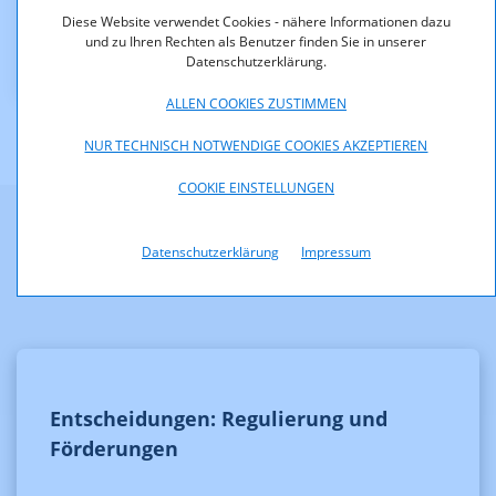
Downloads
Diese Website verwendet Cookies - nähere Informationen dazu
und zu Ihren Rechten als Benutzer finden Sie in unserer
KOA_1.101-11-097.pdf (pdf, 95,9 KB)
Datenschutzerklärung.
ALLEN COOKIES ZUSTIMMEN
NUR TECHNISCH NOTWENDIGE COOKIES AKZEPTIEREN
COOKIE EINSTELLUNGEN
Weitere Informationen
Datenschutzerklärung
Impressum
Entscheidungen: Regulierung und
Förderungen