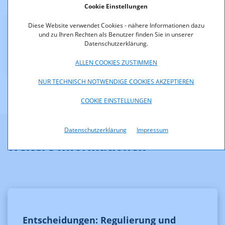
Eppenstein und Knittelfeld. Der Bescheid ist rechtskräftig.
Cookie Einstellungen
Diese Website verwendet Cookies - nähere Informationen dazu
Downloads
und zu Ihren Rechten als Benutzer finden Sie in unserer
Datenschutzerklärung.
KOA_1.101-13-027.pdf (pdf, 119,3 KB)
ALLEN COOKIES ZUSTIMMEN
NUR TECHNISCH NOTWENDIGE COOKIES AKZEPTIEREN
COOKIE EINSTELLUNGEN
Datenschutzerklärung
Impressum
Weitere Informationen
Entscheidungen: Regulierung und