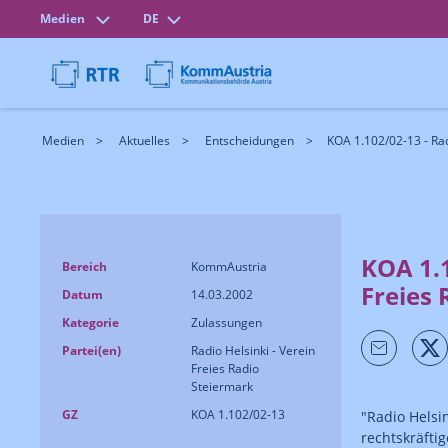
Medien
DE
Medien
Aktuelles
Entscheidungen
KOA 1.102/02-13 - Radi
KOA 1.1
Bereich
KommAustria
Freies
Datum
14.03.2002
Kategorie
Zulassungen
Partei(en)
Radio Helsinki - Verein
Freies Radio
Steiermark
GZ
KOA 1.102/02-13
"Radio Helsi
rechtskräfti