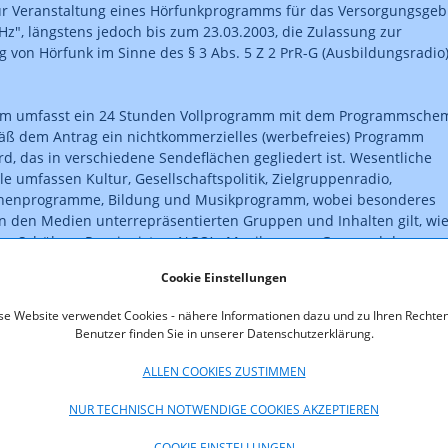
r Veranstaltung eines Hörfunkprogramms für das Versorgungsgeb
Hz", längstens jedoch bis zum 23.03.2003, die Zulassung zur
g von Hörfunk im Sinne des § 3 Abs. 5 Z 2 PrR-G (Ausbildungsradio
m umfasst ein 24 Stunden Vollprogramm mit dem Programmsche
ß dem Antrag ein nichtkommerzielles (werbefreies) Programm
ird, das in verschiedene Sendeflächen gegliedert ist. Wesentliche
e umfassen Kultur, Gesellschaftspolitik, Zielgruppenradio,
henprogramme, Bildung und Musikprogramm, wobei besonderes
 den Medien unterrepräsentierten Gruppen und Inhalten gilt, wi
en, Schülern, Pensionisten, NGO’s, Musikern aus Graz und der
Homosexuellen, Kultur- und Kunstprojekten.
Cookie Einstellungen
ng ist rechtskräftig.
se Website verwendet Cookies - nähere Informationen dazu und zu Ihren Rechten
Benutzer finden Sie in unserer Datenschutzerklärung.
ALLEN COOKIES ZUSTIMMEN
oads
NUR TECHNISCH NOTWENDIGE COOKIES AKZEPTIEREN
102-02-13_Ausbildung_Helsinki.pdf (pdf, 52,3 KB)
COOKIE EINSTELLUNGEN