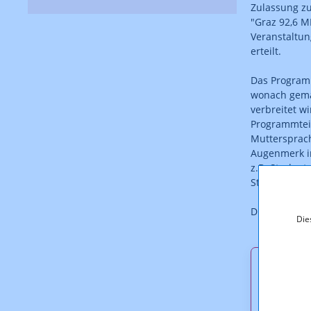
Zulassung zu
"Graz 92,6 M
Veranstaltun
erteilt.
Das Program
wonach gemä
verbreitet w
Programmteil
Muttersprac
Augenmerk in
z.B. Student
Steiermark, 
Diese Zulassu
Die
Downl
KOA_1.