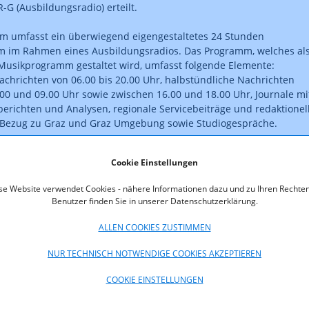
R-G (Ausbildungsradio) erteilt.
m umfasst ein überwiegend eigengestaltetes 24 Stunden
m im Rahmen eines Ausbildungsradios. Das Programm, welches al
Musikprogramm gestaltet wird, umfasst folgende Elemente:
achrichten von 06.00 bis 20.00 Uhr, halbstündliche Nachrichten
00 und 09.00 Uhr sowie zwischen 16.00 und 18.00 Uhr, Journale mi
erichten und Analysen, regionale Servicebeiträge und redaktionel
t Bezug zu Graz und Graz Umgebung sowie Studiogespräche.
ist rechtskräftig.
Cookie Einstellungen
se Website verwendet Cookies - nähere Informationen dazu und zu Ihren Rechten
Benutzer finden Sie in unserer Datenschutzerklärung.
oads
ALLEN COOKIES ZUSTIMMEN
2-04-09-ZulassungMelange.pdf (pdf, 38,1 KB)
NUR TECHNISCH NOTWENDIGE COOKIES AKZEPTIEREN
COOKIE EINSTELLUNGEN