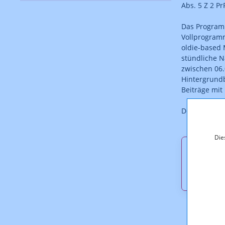
Abs. 5 Z 2 Pr
Das Program
Vollprogram
oldie-based 
stündliche N
zwischen 06.
Hintergrundb
Beiträge mi
Der Bescheid 
Die
Downl
KOA110