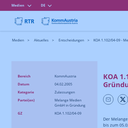
Medien
DE
Medien
Aktuelles
Entscheidungen
KOA 1.102/04-09 - M
KOA 1.
Bereich
KommAustria
Gründ
Datum
04.02.2005
Kategorie
Zulassungen
Partei(en)
Melange Medien
GmbH in Gründung
GZ
KOA 1.102/04-09
Der Melange
bis zum 05.0