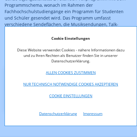
Programmschema, wonach im Rahmen der
Fachhochschulstudiengänge ein Programm für Studenten
und Schüler gesendet wird. Das Programm umfasst
verschiedene Sendeflächen, die Musiksendungen, Talk-
Sendungen, Sendungen zu den Themenbereichen IT und
Medien, Chartsendungen u.ä. enthalten.
Cookie Einstellungen
Diese Zulassung ist rechtskräftig.
Diese Website verwendet Cookies - nähere Informationen dazu
und zu Ihren Rechten als Benutzer finden Sie in unserer
Datenschutzerklärung.
ALLEN COOKIES ZUSTIMMEN
Downloads
NUR TECHNISCH NOTWENDIGE COOKIES AKZEPTIEREN
KOA1102-05-040-ZulassungCampusradio-2005-06.pdf
COOKIE EINSTELLUNGEN
(pdf, 119,7 KB)
Datenschutzerklärung
Impressum