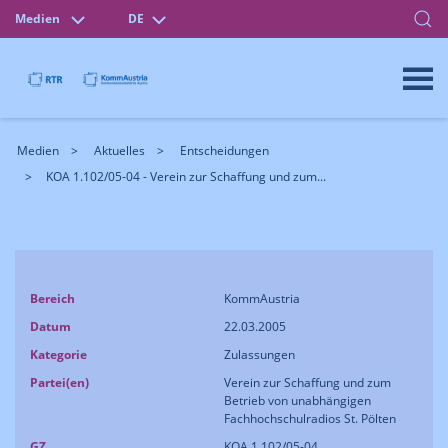
Medien
DE
Medien
Aktuelles
Entscheidungen
KOA 1.102/05-04 - Verein zur Schaffung und zum...
Bereich
KommAustria
Datum
22.03.2005
Kategorie
Zulassungen
Partei(en)
Verein zur Schaffung und zum
Betrieb von unabhängigen
Fachhochschulradios St. Pölten
GZ
KOA 1.102/05-04