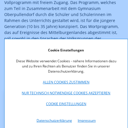
Vollprogramm mit freiem Zugang. Das Programm, welches
zum Teil in Zusammenarbeit mit dem Gymnasium
Oberpullendorf durch die Schüler und Schülerinnen im
Rahmen des Unterrichts gestaltet wird, ist für die jüngere
Generation (10 bis 35 Jahre) konzipiert. Das Wortprogramm,
das auf Ereignisse des Mittelburgenlandes abgestimmt ist,
soll sowohl in den Sprachen der Volksgruppen des
Burgenlandes als auch in den Unterrichtssprachen des
Gymnasiums Oberpullendorf gestaltet sein. ein
Cookie Einstellungen
Diskussionsforum für alle künstlerischen, geistigen,
Diese Website verwendet Cookies - nähere Informationen dazu
politischen und sozialen Strömungen aus dem regionalen
und zu Ihren Rechten als Benutzer finden Sie in unserer
Bereich bieten. Das Verhältnis Musik-Wortanteil beträgt rund
Datenschutzerklärung.
75:25.
ALLEN COOKIES ZUSTIMMEN
Die Zulassung ist rechtskräftig.
NUR TECHNISCH NOTWENDIGE COOKIES AKZEPTIEREN
Downloads
COOKIE EINSTELLUNGEN
KOA_1.102_09_002_Radio_Gymnasium.pdf (pdf, 41,6
KB)
Datenschutzerklärung
Impressum