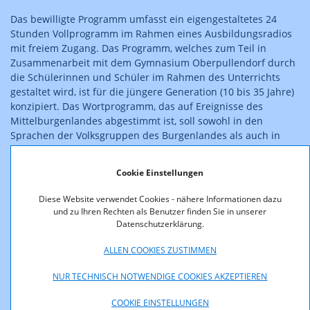
Das bewilligte Programm umfasst ein eigengestaltetes 24
Stunden Vollprogramm im Rahmen eines Ausbildungsradios
mit freiem Zugang. Das Programm, welches zum Teil in
Zusammenarbeit mit dem Gymnasium Oberpullendorf durch
die Schülerinnen und Schüler im Rahmen des Unterrichts
gestaltet wird, ist für die jüngere Generation (10 bis 35 Jahre)
konzipiert. Das Wortprogramm, das auf Ereignisse des
Mittelburgenlandes abgestimmt ist, soll sowohl in den
Sprachen der Volksgruppen des Burgenlandes als auch in
den Unterrichtssprachen des Gymnasiums Oberpullendorf
gestaltet sein und ein Diskussionsforum für alle
Cookie Einstellungen
künstlerischen, geistigen, politischen und sozialen
Strömungen aus dem regionalen Bereich bieten. Das
Diese Website verwendet Cookies - nähere Informationen dazu
Verhältnis Musik- zu Wortanteil beträgt rund 75 zu 25.
und zu Ihren Rechten als Benutzer finden Sie in unserer
Datenschutzerklärung.
Weiters wurde dem Verein Radio Gymnasium für die Dauer
der aufrechten Zulassung die Bewilligung zur Errichtung und
ALLEN COOKIES ZUSTIMMEN
zum Betrieb der im beiliegenden technischen Anlageblatt
NUR TECHNISCH NOTWENDIGE COOKIES AKZEPTIEREN
beschriebenen Funkanlage zur Veranstaltung von Hörfunk
erteilt. Diese Bewilligung ist mit Auflagen verbunden.
COOKIE EINSTELLUNGEN
Der Bescheid ist rechtskräftig.