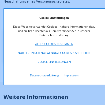
Neuschaffung eines Versorgungsgebietes.
Gegen diesen Bescheid wurde keine Berufung erhoben, er ist
daher rechtskräftig.
Cookie Einstellungen
Diese Website verwendet Cookies - nähere Informationen dazu
und zu Ihren Rechten als Benutzer finden Sie in unserer
Datenschutzerklärung.
Downloads
ALLEN COOKIES ZUSTIMMEN
KOA_1.120-03-51_Zuordnung_Brueckl.pdf (pdf, 168,8
NUR TECHNISCH NOTWENDIGE COOKIES AKZEPTIEREN
KB)
COOKIE EINSTELLUNGEN
Datenschutzerklärung
Impressum
Weitere Informationen