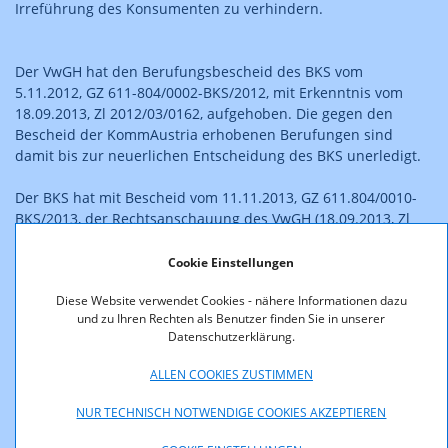
Irreführung des Konsumenten zu verhindern.
Der VwGH hat den Berufungsbescheid des BKS vom
5.11.2012, GZ 611-804/0002-BKS/2012, mit Erkenntnis vom
18.09.2013, Zl 2012/03/0162, aufgehoben. Die gegen den
Bescheid der KommAustria erhobenen Berufungen sind
damit bis zur neuerlichen Entscheidung des BKS unerledigt.
Der BKS hat mit Bescheid vom 11.11.2013, GZ 611.804/0010-
BKS/2013, der Rechtsanschauung des VwGH (18.09.2013, Zl
2012/03/0162) folgend, den Berufungen insoweit
stattgegeben, als die ursprünglich von KommAustria und BKS
Cookie Einstellungen
vertretene Rechtsansicht, es handele sich bei den in
Diese Website verwendet Cookies - nähere Informationen dazu
Beschwerde gezogenen Passagen des Gewinnspiels "Das
und zu Ihren Rechten als Benutzer finden Sie in unserer
Große Lotto-Zusatzzahlenspiel im Hitradio Ö3" um
Datenschutzerklärung.
Produktplatzierung, aufgehoben und der Spruch
dahingehend abgeändert wurde, dass der ORF hiermit gegen
ALLEN COOKIES ZUSTIMMEN
das Verbot der Schleichwerbung verstoßen hat.
NUR TECHNISCH NOTWENDIGE COOKIES AKZEPTIEREN