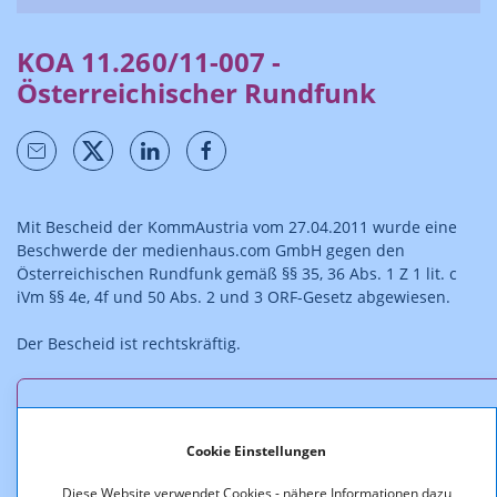
KOA 11.260/11-007 -
Österreichischer Rundfunk
Mit Bescheid der KommAustria vom 27.04.2011 wurde eine
Beschwerde der medienhaus.com GmbH gegen den
Österreichischen Rundfunk gemäß §§ 35, 36 Abs. 1 Z 1 lit. c
iVm §§ 4e, 4f und 50 Abs. 2 und 3 ORF-Gesetz abgewiesen.
Der Bescheid ist rechtskräftig.
Downloads
Cookie Einstellungen
KOA_11.260-11-007_Beschwerde_Medienhaus.pdf
Diese Website verwendet Cookies - nähere Informationen dazu