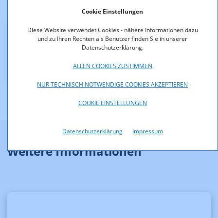
Cookie Einstellungen
Diese Website verwendet Cookies - nähere Informationen dazu
Downloads
und zu Ihren Rechten als Benutzer finden Sie in unserer
Datenschutzerklärung.
KOA1170-07-05-Hintertux104-1.pdf (pdf, 128,8 KB)
ALLEN COOKIES ZUSTIMMEN
NUR TECHNISCH NOTWENDIGE COOKIES AKZEPTIEREN
COOKIE EINSTELLUNGEN
Datenschutzerklärung
Impressum
Weitere Informationen