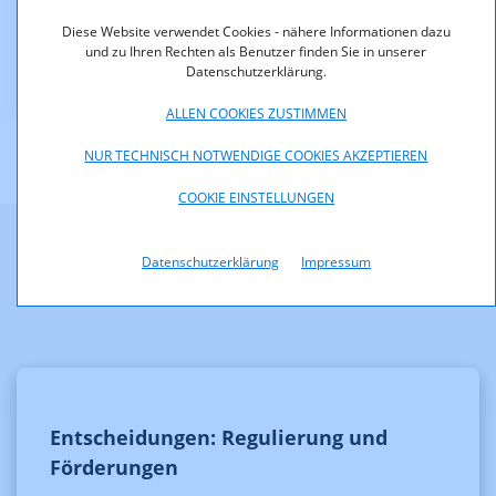
Diese Website verwendet Cookies - nähere Informationen dazu
KOA_1.191-01-31_Eigentumsaenderung_88_6.pdf
und zu Ihren Rechten als Benutzer finden Sie in unserer
(pdf, 19,9 KB)
Datenschutzerklärung.
ALLEN COOKIES ZUSTIMMEN
NUR TECHNISCH NOTWENDIGE COOKIES AKZEPTIEREN
COOKIE EINSTELLUNGEN
Datenschutzerklärung
Impressum
Weitere Informationen
Entscheidungen: Regulierung und
Förderungen