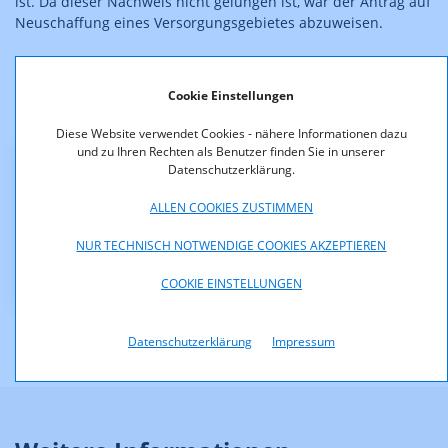
ist. Da dieser Nachweis nicht gelungen ist, war der Antrag auf
Neuschaffung eines Versorgungsgebietes abzuweisen.
Gegen diesem Bescheid wurde keine Berufung erhoben, er ist
damit rechtskräftig.
Cookie Einstellungen
Diese Website verwendet Cookies - nähere Informationen dazu
und zu Ihren Rechten als Benutzer finden Sie in unserer
Datenschutzerklärung.
Downloads
ALLEN COOKIES ZUSTIMMEN
KOA1193-04-285-
DeutschlandsbergLokaleBeduerfnisse.pdf (pdf, 30,8
NUR TECHNISCH NOTWENDIGE COOKIES AKZEPTIEREN
KB)
COOKIE EINSTELLUNGEN
Datenschutzerklärung
Impressum