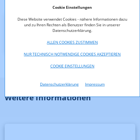
Anmerkung: Das Format des veröffentlichten Bescheides
Cookie Einstellungen
entspricht nicht dem Original.
Diese Website verwendet Cookies - nähere Informationen dazu
Downloads
und zu Ihren Rechten als Benutzer finden Sie in unserer
Datenschutzerklärung.
KOA_12.005-12-022_anonymisiert.pdf (pdf, 171,2 KB)
ALLEN COOKIES ZUSTIMMEN
NUR TECHNISCH NOTWENDIGE COOKIES AKZEPTIEREN
COOKIE EINSTELLUNGEN
Datenschutzerklärung
Impressum
Weitere Informationen