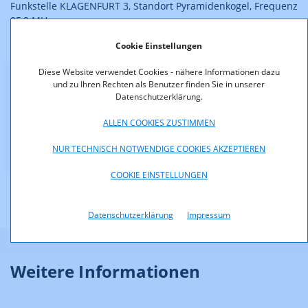
Funkstelle KLAGENFURT 3, Standort Pyramidenkogel, Frequenz
95,2 MHz
Cookie Einstellungen
Der Bescheid ist rechtskräftig.
Diese Website verwendet Cookies - nähere Informationen dazu
Downloads
und zu Ihren Rechten als Benutzer finden Sie in unserer
Datenschutzerklärung.
KOA_1.211-13-003.pdf (pdf, 143,1 KB)
ALLEN COOKIES ZUSTIMMEN
29777_KOA_1.463_13_001.pdf (pdf, 335,5 KB)
NUR TECHNISCH NOTWENDIGE COOKIES AKZEPTIEREN
COOKIE EINSTELLUNGEN
Datenschutzerklärung
Impressum
Weitere Informationen