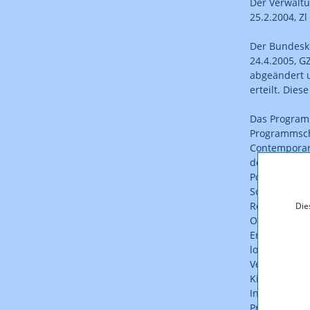
Der Verwaltu
25.2.2004, Z
Der Bundesk
24.4.2005, G
abgeändert 
erteilt. Diese
Das Program
Programmsch
Contemporary
der Region ü
Poprockmusik
Schwerpunkt 
Region. Tägl
Die
Originaltönen
Ereignisse de
lokaler Vera
Verkehrsinfo
Kirche, loka
In der Zeit 
Programm pro