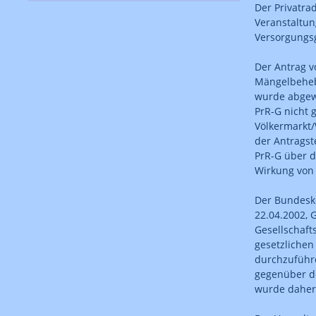
Der Privatra
Veranstaltun
Versorgungsg
Der Antrag v
Mängelbeheb
wurde abgewi
PrR-G nicht 
Völkermarkt/
der Antragst
PrR-G über d
Wirkung von
Der Bundesk
22.04.2002, 
Gesellschaft
gesetzlichen
durchzuführe
gegenüber d
wurde daher 