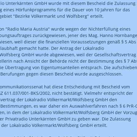
dio Unterkärnten GmbH wurde mit diesem Bescheid die Zulassung 
g eines Hörfunkprogramms für die Dauer von 10 Jahren für das
ebiet "Bezirke Völkermarkt und Wolfsberg" erteilt.
on "Radio Maria Austria" wurde wegen der Nichterfüllung eines
ungsauftrages zurückgewiesen, jener des Mag. Hanno Hornbange
esen, weil dieser die finanziellen Voraussetzungen genäß § 5 Abs
glaubhaft gemacht hatte. Der Antrag der Lokalradio
Wolfsberg GmbH wurde abgewiesen, weil der Gesellschaftsvertrag
ellerin nach Ansicht der Behörde nicht der Bestimmung des § 7 Ab
ie Übertragung von Eigentumsanteilen entsprach. Die aufschiebe
 Berufungen gegen diesen Bescheid wurde ausgeschlossen.
ommunikationssenat hat diese Entscheidung mit Bescheid vom
GZ 611.037/001-BKS/2002, nicht bestätigt. Vielmehr entspricht der
svertrag der Lokalradio Völkermarkt/Wolfsberg GmbH den
 Bestimmungen, es war daher ein Auswahlverfahren nach § 6 PrR-
n, in dem der Lokalradio Völkermarkt/Wolfsberg GmbH der Vorzu
er Privatradio Unterkärnten GmbH zu geben war. Die Zulassung
der Lokalradio Völkermarkt/Wolfsberg GmbH erteilt.