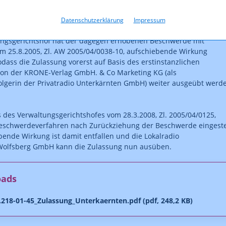
deren Anbieter übernommen. In der Zeit von 18:00 Uhr bis 6:00 U
omatisiertes eigenständiges Programm gesendet.“
Datenschutzerklärung
Impressum
ungsgerichtshof hat der dagegen erhobenen Beschwerde mit
m 25.8.2005, Zl. AW 2005/04/0038-10, aufschiebende Wirkung
odass die Zulassung vorerst auf Basis des erstinstanzlichen
von der KRONE-Verlag GmbH. & Co Marketing KG (als
lgerin der Privatradio Unterkärnten GmbH) weiter ausgeübt werd
 des Verwaltungsgerichtshofes vom 28.3.2008, Zl. 2005/04/0125,
eschwerdeverfahren nach Zurückziehung der Beschwerde eingestel
bende Wirkung ist damit entfallen und die Lokalradio
Wolfsberg GmbH kann die Zulassung nun ausüben.
oads
218-01-45_Zulassung_Unterkaernten.pdf (pdf, 248,2 KB)