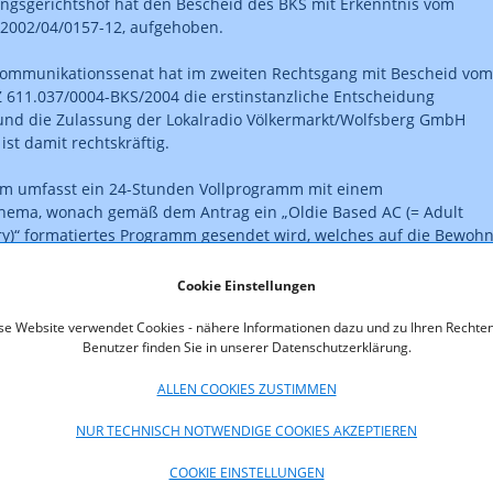
ngsgerichtshof hat den Bescheid des BKS mit Erkenntnis vom
l 2002/04/0157-12, aufgehoben.
ommunikationssenat hat im zweiten Rechtsgang mit Bescheid vom
Z 611.037/0004-BKS/2004 die erstinstanzliche Entscheidung
und die Zulassung der Lokalradio Völkermarkt/Wolfsberg GmbH
 ist damit rechtskräftig.
m umfasst ein 24-Stunden Vollprogramm mit einem
ema, wonach gemäß dem Antrag ein „Oldie Based AC (= Adult
)“ formatiertes Programm gesendet wird, welches auf die Bewoh
ber 35 Jahre abzielt. Hierbei wird eine Mischung von Pop- und
 der 60-er und 70- er Jahre sowie Oldie-Austro-Popmusik gesende
Cookie Einstellungen
im Wortformat ist die Berichterstattung aus der unmittelbaren
iche Fixelemente des Programmes sind ua. lokale Nachrichten mit
se Website verwendet Cookies - nähere Informationen dazu und zu Ihren Rechten
Benutzer finden Sie in unserer Datenschutzerklärung.
 über politische, wirtschaftliche, chronikale, kulturelle und sportli
r Region, lokale Beiträge mit Originaltönen, Servicebeiträgen, ein
ALLEN COOKIES ZUSTIMMEN
nstaltungskalender, lokaler Wettereinstieg und lokale
rmationen. In fixen wöchentlichen Rubriken wird Vertretern der
NUR TECHNISCH NOTWENDIGE COOKIES AKZEPTIEREN
len Interessensvertretungen und Minderheiten eine Plattform gebo
von 6:00 Uhr bis 18:00 Uhr wird ein eigenständiges moderiertes
COOKIE EINSTELLUNGEN
duziert. Die nationalen und internationalen Nachrichten werden