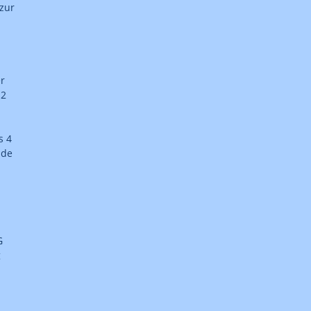
zur
r
 2
s 4
nde
G
g