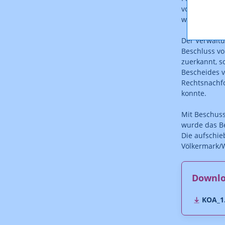
von einem an
wird ein aut
Der Verwalt
Beschluss vo
zuerkannt, s
Bescheides 
Rechtsnachfo
konnte.
Mit Beschuss
wurde das B
Die aufschie
Völkermark/
Downl
KOA_1.