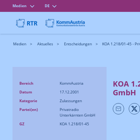
Medien
DE
Medien
Aktuelles
Entscheidungen
KOA 1.218/01-45 - Pr
KOA 1.
Bereich
KommAustria
GmbH
Datum
17.12.2001
Kategorie
Zulassungen
Partei(en)
Privatradio
Unterkärnten GmbH
GZ
KOA 1.218/01-45