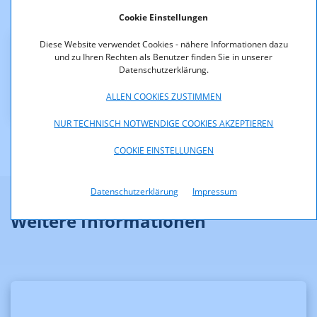
Cookie Einstellungen
Der Bescheid ist rechtskräftig.
Diese Website verwendet Cookies - nähere Informationen dazu
und zu Ihren Rechten als Benutzer finden Sie in unserer
Downloads
Datenschutzerklärung.
KOA_1.305-12-001.pdf (pdf, 61,4 KB)
ALLEN COOKIES ZUSTIMMEN
NUR TECHNISCH NOTWENDIGE COOKIES AKZEPTIEREN
COOKIE EINSTELLUNGEN
Datenschutzerklärung
Impressum
Weitere Informationen