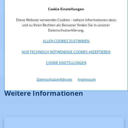
Der Bescheid ist rechtskräftig.
Cookie Einstellungen
Diese Website verwendet Cookies - nähere Informationen dazu
Downloads
und zu Ihren Rechten als Benutzer finden Sie in unserer
Datenschutzerklärung.
KOA_1.314-11-011_Ermahnung_anonymisiert.pdf
(pdf, 138,7 KB)
ALLEN COOKIES ZUSTIMMEN
NUR TECHNISCH NOTWENDIGE COOKIES AKZEPTIEREN
COOKIE EINSTELLUNGEN
Datenschutzerklärung
Impressum
Weitere Informationen