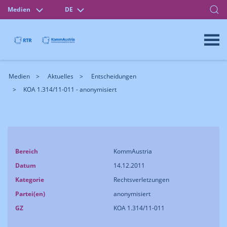
Medien
DE
Medien
Aktuelles
Entscheidungen
KOA 1.314/11-011 - anonymisiert
Bereich
KommAustria
Datum
14.12.2011
Kategorie
Rechtsverletzungen
Partei(en)
anonymisiert
GZ
KOA 1.314/11-011