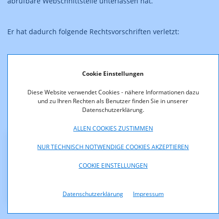
abrufbare Webschnittstelle unterlassen hat.
Er hat dadurch folgende Rechtsvorschriften verletzt:
1. § 5 Abs. 1 iVm § 2 Abs. 1, 4 MedKF-TG iVm § 9 Abs. 1 VStG
2. § 5 Abs. 1 iVm § 4 Abs. 1, 2 MedKF-TG iVm § 9 Abs. 1 VStG.
Cookie Einstellungen
Diese Website verwendet Cookies - nähere Informationen dazu
Der Bescheid ist rechtskräftig.
und zu Ihren Rechten als Benutzer finden Sie in unserer
Datenschutzerklärung.
Anmerkung: Das Format des veröffentlichten
Straferkenntnisses entspricht nicht dem Original.
ALLEN COOKIES ZUSTIMMEN
NUR TECHNISCH NOTWENDIGE COOKIES AKZEPTIEREN
Downloads
COOKIE EINSTELLUNGEN
KOA_13.500_13_025_Straferkenntnis_MedKF_TG_anon
ymisiert.pdf (pdf, 164,5 KB)
Datenschutzerklärung
Impressum