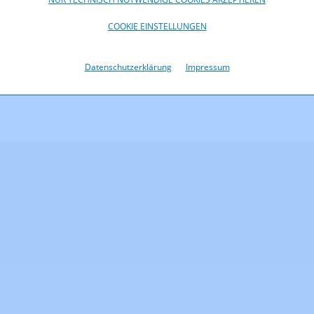
COOKIE EINSTELLUNGEN
.500_13_050_Straferkenntnis_MedKF_TG_anonymisiert.pdf (pdf,
KB)
Datenschutzerklärung
Impressum