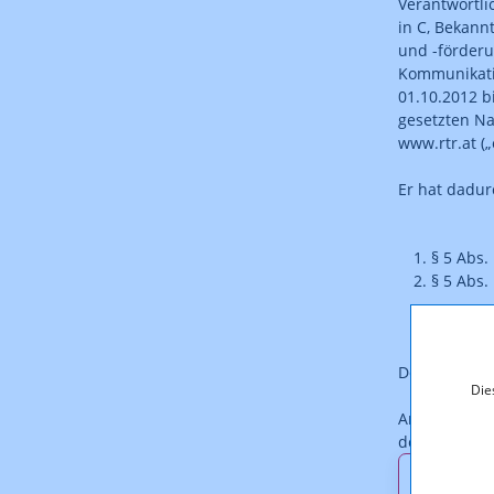
Verantwortli
in C, Bekann
und -förderu
Kommunikati
01.10.2012 b
gesetzten Na
www.rtr.at (
Er hat dadur
§ 5 Abs.
§ 5 Abs.
Der Bescheid 
Die
Anmerkung: D
dem Original
Downl