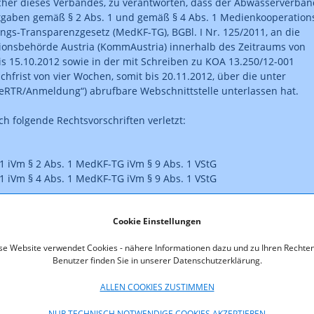
cher dieses Verbandes, zu verantworten, dass der Abwasserverban
tgaben gemäß § 2 Abs. 1 und gemäß § 4 Abs. 1 Medienkooperation
ngs-Transparenzgesetz (MedKF-TG), BGBl. I Nr. 125/2011, an die
onsbehörde Austria (KommAustria) innerhalb des Zeitraums von
is 15.10.2012 sowie in der mit Schreiben zu KOA 13.250/12-001
chfrist von vier Wochen, somit bis 20.11.2012, über die unter
„eRTR/Anmeldung“) abrufbare Webschnittstelle unterlassen hat.
ch folgende Rechtsvorschriften verletzt:
 1 iVm § 2 Abs. 1 MedKF-TG iVm § 9 Abs. 1 VStG
 1 iVm § 4 Abs. 1 MedKF-TG iVm § 9 Abs. 1 VStG
Cookie Einstellungen
ist rechtskräftig.
se Website verwendet Cookies - nähere Informationen dazu und zu Ihren Rechten
Benutzer finden Sie in unserer Datenschutzerklärung.
as Format des veröffentlichten Straferkenntnisses entspricht nic
.
ALLEN COOKIES ZUSTIMMEN
oads
NUR TECHNISCH NOTWENDIGE COOKIES AKZEPTIEREN