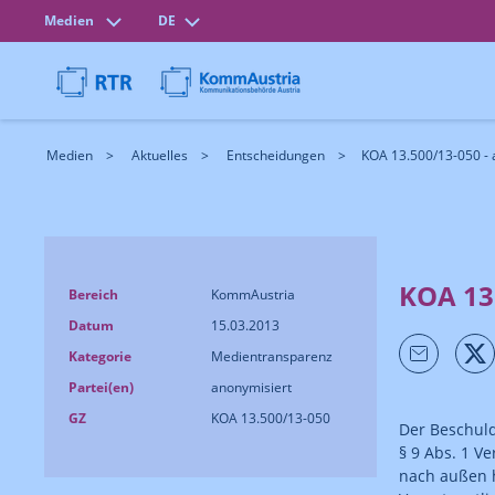
Medien
DE
Medien
Aktuelles
Entscheidungen
KOA 13.500/13-050 - 
KOA 13
Bereich
KommAustria
Datum
15.03.2013
Kategorie
Medientransparenz
Partei(en)
anonymisiert
GZ
KOA 13.500/13-050
Der Beschul
§ 9 Abs. 1 Ve
nach außen h