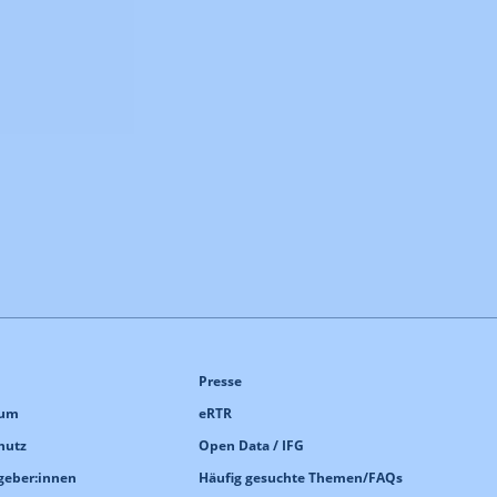
Presse
sum
eRTR
hutz
Open Data / IFG
geber:innen
Häufig gesuchte Themen/FAQs