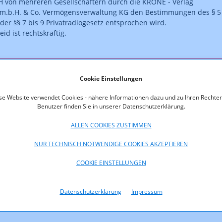
 von mehreren Gesellschaftern durch die KRONE - Verlag
t m.b.H. & Co. Vermögensverwaltung KG den Bestimmungen des § 5
 der §§ 7 bis 9 Privatradiogesetz entsprochen wird.
id ist rechtskräftig.
oads
Cookie Einstellungen
372-03-46_Eigentum_Welle_Linz.pdf (pdf, 53,9 KB)
se Website verwendet Cookies - nähere Informationen dazu und zu Ihren Rechten
Benutzer finden Sie in unserer Datenschutzerklärung.
ALLEN COOKIES ZUSTIMMEN
NUR TECHNISCH NOTWENDIGE COOKIES AKZEPTIEREN
COOKIE EINSTELLUNGEN
Datenschutzerklärung
Impressum