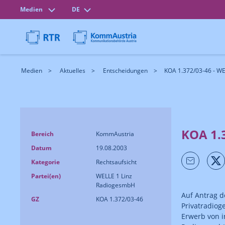
Medien
DE
Medien
Aktuelles
Entscheidungen
KOA 1.372/03-46 - W
KOA 1.
Bereich
KommAustria
Datum
19.08.2003
Kategorie
Rechtsaufsicht
Partei(en)
WELLE 1 Linz
RadiogesmbH
Auf Antrag 
GZ
KOA 1.372/03-46
Privatradioge
Erwerb von i