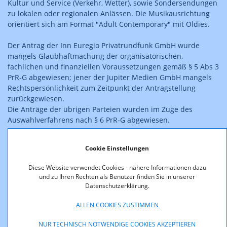
Kultur und Service (Verkehr, Wetter), sowie Sondersendungen
zu lokalen oder regionalen Anlässen. Die Musikausrichtung
orientiert sich am Format "Adult Contemporary" mit Oldies.
Der Antrag der Inn Euregio Privatrundfunk GmbH wurde
mangels Glaubhaftmachung der organisatorischen,
fachlichen und finanziellen Voraussetzungen gemäß § 5 Abs 3
PrR-G abgewiesen; jener der Jupiter Medien GmbH mangels
Rechtspersönlichkeit zum Zeitpunkt der Antragstellung
zurückgewiesen.
Die Anträge der übrigen Parteien wurden im Zuge des
Auswahlverfahrens nach § 6 PrR-G abgewiesen.
Der Bundeskommunikationssenat hat mit Bescheid vom
Cookie Einstellungen
22.4.2001, GZ 611.071/002-BKS/2002, die Berufungen gegen
diesen Bescheid abgewiesen und ihn inhaltlich im
Diese Website verwendet Cookies - nähere Informationen dazu
Wesentlichen bestätigt. Die Zulassung ist damit rechtskräftig.
und zu Ihren Rechten als Benutzer finden Sie in unserer
Datenschutzerklärung.
Der Verwaltungsgerichtshof hat die von der Radio Starlet
Programm- und Werbegesellschaft mbH dagegen erhobene
ALLEN COOKIES ZUSTIMMEN
Beschwerde mit Erkenntnis vom 30.6.2004, Zl. 2002/04/0153
NUR TECHNISCH NOTWENDIGE COOKIES AKZEPTIEREN
abgewiesen.