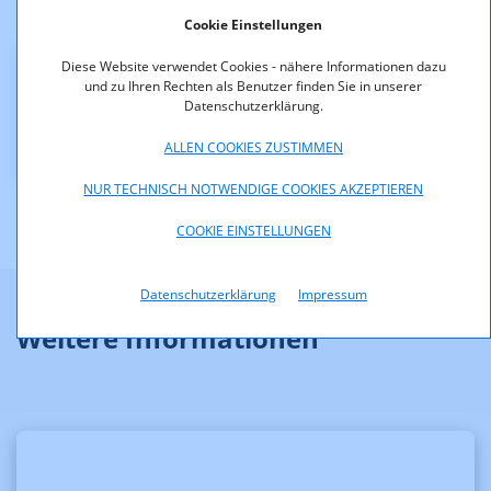
& Co KG ausgestrahlten Hörfunkprogramms nicht fristgerecht
Cookie Einstellungen
nachgekommen ist.
Diese Website verwendet Cookies - nähere Informationen dazu
Downloads
und zu Ihren Rechten als Benutzer finden Sie in unserer
Datenschutzerklärung.
KOA_1.378-11-028.pdf (pdf, 31,4 KB)
ALLEN COOKIES ZUSTIMMEN
NUR TECHNISCH NOTWENDIGE COOKIES AKZEPTIEREN
COOKIE EINSTELLUNGEN
Datenschutzerklärung
Impressum
Weitere Informationen