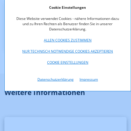
Cookie Einstellungen
Downloads
Diese Website verwendet Cookies - nähere Informationen dazu
und zu Ihren Rechten als Benutzer finden Sie in unserer
KOA_1.380-08-004_-
Datenschutzerklärung.
_Bescheid_Entspannungsfunk_Standortaenderu.pdf
(pdf, 21,4 KB)
ALLEN COOKIES ZUSTIMMEN
NUR TECHNISCH NOTWENDIGE COOKIES AKZEPTIEREN
COOKIE EINSTELLUNGEN
Datenschutzerklärung
Impressum
Weitere Informationen