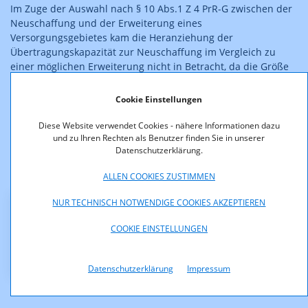
Im Zuge der Auswahl nach § 10 Abs.1 Z 4 PrR-G zwischen der
Neuschaffung und der Erweiterung eines
Versorgungsgebietes kam die Heranziehung der
Übertragungskapazität zur Neuschaffung im Vergleich zu
einer möglichen Erweiterung nicht in Betracht, da die Größe
des Gebietes keine wirtschaftlich erfolgreiche
Hörfunkveranstaltung erwarten ließ und der Antrag von Radio
Cookie Einstellungen
Starlet dem keine besonderen Konzepte oder Argumente
entgegenstellen konnte.
Diese Website verwendet Cookies - nähere Informationen dazu
und zu Ihren Rechten als Benutzer finden Sie in unserer
Datenschutzerklärung.
Dieser Bescheid ist rechtskräftig.
ALLEN COOKIES ZUSTIMMEN
NUR TECHNISCH NOTWENDIGE COOKIES AKZEPTIEREN
Downloads
COOKIE EINSTELLUNGEN
KOA_1.413-03-27_Neukirchen.pdf (pdf, 252,0 KB)
Datenschutzerklärung
Impressum