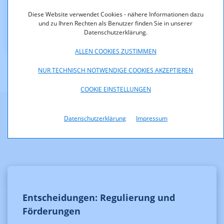
Downloads
Diese Website verwendet Cookies - nähere Informationen dazu
und zu Ihren Rechten als Benutzer finden Sie in unserer
KOA1463-06-06-MPVGratkorn.pdf (pdf, 50,4 KB)
Datenschutzerklärung.
ALLEN COOKIES ZUSTIMMEN
NUR TECHNISCH NOTWENDIGE COOKIES AKZEPTIEREN
COOKIE EINSTELLUNGEN
Datenschutzerklärung
Impressum
Weitere Informationen
Entscheidungen: Regulierung und
Förderungen