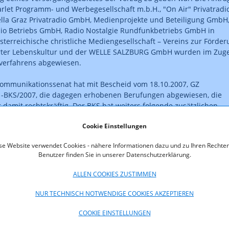
arlet Programm- und Werbegesellschaft m.b.H., "On Air" Privatradi
la Graz Privatradio GmbH, Medienprojekte und Beteiligung GmbH
dio Betriebs GmbH, Radio Nostalgie Rundfunkbetriebs GmbH in
terreichische christliche Mediengesellschaft – Vereins zur Förde
erter Lebenskultur und der WELLE SALZBURG GmbH wurden im Zug
verfahrens abgewiesen.
ommunikationssenat hat mit Bescheid vom 18.10.2007, GZ
1-BKS/2007, die dagegen erhobenen Berufungen abgewiesen, die
t damit rechtskräftig. Der BKS hat weiters folgende zusätzlichen
ilt:
Cookie Einstellungen
lassung gemäß Spruchpunkt 1.) wird gemäß § 3 Abs. 2 zweiter Satz
se Website verwendet Cookies - nähere Informationen dazu und zu Ihren Rechten
s. 1 PrR-G unter der Auflage erteilt, dass die stündlich gesendeten
Benutzer finden Sie in unserer Datenschutzerklärung.
sterreichnachrichten nicht von Unternehmen übernommen werde
n erstellte Nachrichten bereits im Versorgungsgebiet empfangen
ALLEN COOKIES ZUSTIMMEN
en, insbesondere nicht von der KRONEHIT Radiobetriebs GmbH o
it dieser im Sinne von § 9 Abs. 4 PrR-G verbundenen Unternehme
NUR TECHNISCH NOTWENDIGE COOKIES AKZEPTIEREN
ht von der Radio Content Austria GmbH oder einem mit dieser im
 9 Abs. 4 PrR-G verbundenen Unternehmen.
COOKIE EINSTELLUNGEN
assung gemäß Spruchpunkt 1.) wird gemäß § 3 Abs. 2 zweiter Satz