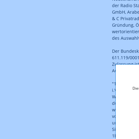
der Radio St
GmbH, Arabel
& C Privatra
Gründung, Ös
wertorienti
des Auswahl
Der Bundesk
611.119/000
Zulassung is
Auflagen erte
"1a.) Die Zu
Die
i.V.m. § 6 Ab
Welt- und Ö
dürfen, dere
werden könn
von einem m
und auch nic
Sinne von §
1b.) Die Zul