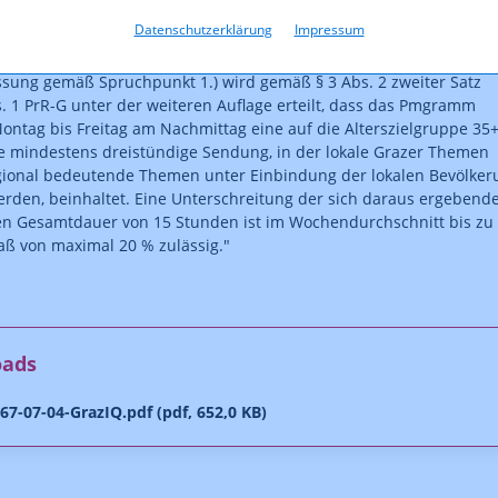
s. 1 PrR-G unter der weiteren Auflage erteilt, dass das Programm
Datenschutzerklärung
Impressum
n der Zeit von 6 Uhr bis 19 Uhr im Wochendurchschnitt einen
on zumindest 25 % aufweist
assung gemäß Spruchpunkt 1.) wird gemäß § 3 Abs. 2 zweiter Satz
bs. 1 PrR-G unter der weiteren Auflage erteilt, dass das Pmgramm
Montag bis Freitag am Nachmittag eine auf die Alterszielgruppe 35
e mindestens dreistündige Sendung, in der lokale Grazer Themen
gional bedeutende Themen unter Einbindung der lokalen Bevölker
rden, beinhaltet. Eine Unterschreitung der sich daraus ergebend
en Gesamtdauer von 15 Stunden ist im Wochendurchschnitt bis zu
ß von maximal 20 % zulässig."
oads
7-07-04-GrazIQ.pdf (pdf, 652,0 KB)