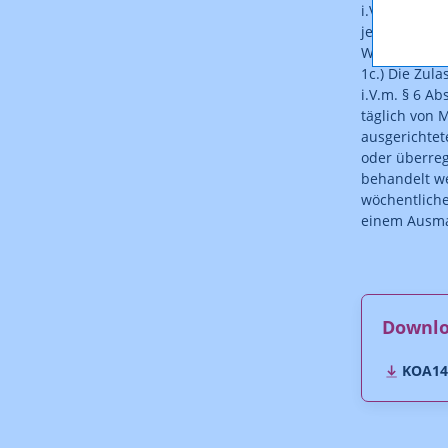
i.V.m. §6 Ab
jedenfalls i
Wortanteil v
1c.) Die Zul
i.V.m. § 6 A
täglich von 
ausgerichtet
oder überre
behandelt we
wöchentlich
einem Ausma
Downl
KOA146