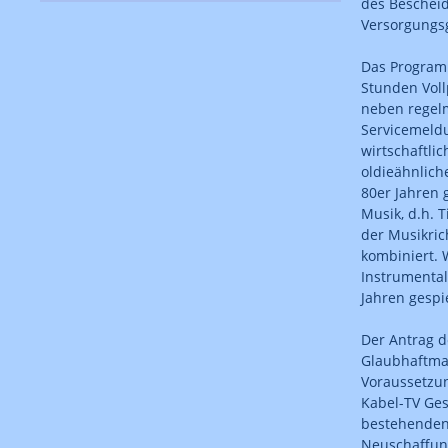
des Bescheid
Versorgungsg
Das Programm
Stunden Vol
neben regelm
Servicemeldu
wirtschaftli
oldieähnlich
80er Jahren 
Musik, d.h. T
der Musikric
kombiniert. 
Instrumental
Jahren gespie
Der Antrag 
Glaubhaftmac
Voraussetzun
Kabel-TV Ges
bestehenden
Neuschaffung