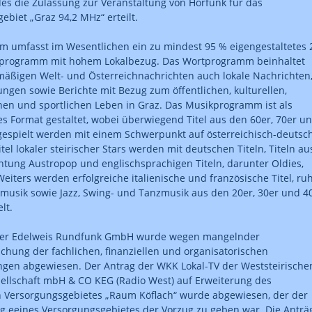
es die Zulassung zur Veranstaltung von Hörfunk für das
ebiet „Graz 94,2 MHz“ erteilt.
 umfasst im Wesentlichen ein zu mindest 95 % eigengestaltetes 
lprogramm mit hohem Lokalbezug. Das Wortprogramm beinhaltet
äßigen Welt- und Österreichnachrichten auch lokale Nachrichten
ngen sowie Berichte mit Bezug zum öffentlichen, kulturellen,
chen und sportlichen Leben in Graz. Das Musikprogramm ist als
es Format gestaltet, wobei überwiegend Titel aus den 60er, 70er u
gespielt werden mit einem Schwerpunkt auf österreichisch-deutsc
itel lokaler steirischer Stars werden mit deutschen Titeln, Titeln au
htung Austropop und englischsprachigen Titeln, darunter Oldies,
Weiters werden erfolgreiche italienische und französische Titel, ru
musik sowie Jazz, Swing- und Tanzmusik aus den 20er, 30er und 4
lt.
der Edelweis Rundfunk GmbH wurde wegen mangelnder
hung der fachlichen, finanziellen und organisatorischen
gen abgewiesen. Der Antrag der WKK Lokal-TV der Weststeirische
ellschaft mbH & CO KEG (Radio West) auf Erweiterung des
 Versorgungsgebietes „Raum Köflach“ wurde abgewiesen, der der
 eeines Versorgungsgebietes der Vorzug zu geben war. Die Anträ