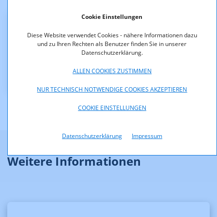
Cookie Einstellungen
Downloads
Diese Website verwendet Cookies - nähere Informationen dazu
und zu Ihren Rechten als Benutzer finden Sie in unserer
KOA_1.467-11-
Datenschutzerklärung.
038_Bescheid_Beschwerde_Kronehit_III_gg._IQ-
Plu.pdf (pdf, 154,2 KB)
ALLEN COOKIES ZUSTIMMEN
NUR TECHNISCH NOTWENDIGE COOKIES AKZEPTIEREN
COOKIE EINSTELLUNGEN
Datenschutzerklärung
Impressum
Weitere Informationen