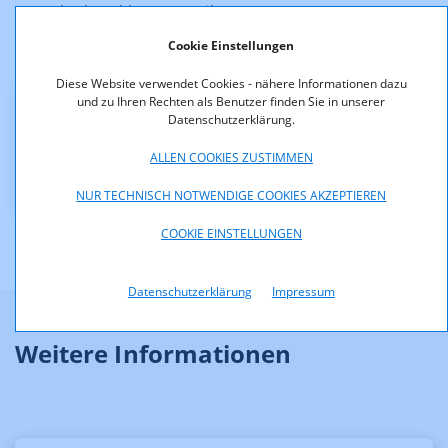
Versuchsabstrahlungen erteilt.
Cookie Einstellungen
Der Bescheid ist rechtskräftig.
Diese Website verwendet Cookies - nähere Informationen dazu
und zu Ihren Rechten als Benutzer finden Sie in unserer
Datenschutzerklärung.
Downloads
ALLEN COOKIES ZUSTIMMEN
KOA_1.670-12-002.pdf (pdf, 64,7 KB)
NUR TECHNISCH NOTWENDIGE COOKIES AKZEPTIEREN
COOKIE EINSTELLUNGEN
Datenschutzerklärung
Impressum
Weitere Informationen