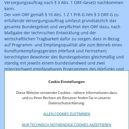
Versorgungsauftrag nach § 3 Abs. 1 ORF-Gesetz nachkommen
kann.
Der vom ORF gemäß § 10 Abs. 1 Z 1 PrR-G iVm § 3 ORF-G zu
erfüllende Versorgungsauftrag umfasst grundsätzlich das
gesamte Bundesgebiet und verpflichtet den ORF dazu, nach
Maßgabe der technischen Entwicklung und der
wirtschaftlichen Tragbarkeit dafür zu sorgen, dass in Bezug
auf Programm- und Empfangsqualität alle zum Betrieb eines
Rundfunkempfangsgerätes (Hörfunk und Fernsehen)
berechtigten Bewohner des Bundesgebietes gleichmäßig und
ständig mit jeweils einem bundeslandweit und zwei
österreichweit empfangbaren Programmen des Hörfunks und
zwei österreichweit empfangbaren Programmen des
Fernsehens versorgt werden. Dies gilt auch für den Raum
Cookie Einstellungen
Poysdorf (Gemeinden Poysdorf und Wetzelsdorf). Da dort die
Diese Website verwendet Cookies - nähere Informationen dazu
vom ORF behaupteten Versorgungslücken tatsächlich
und zu Ihren Rechten als Benutzer finden Sie in unserer
vorliegen, benötigt dieser für die gleichmäßige und ständige
Datenschutzerklärung.
Versorgung mit dem Programm Ö3 die
verfahrensgegenständliche Übertragungskapazität mit den
ALLEN COOKIES ZUSTIMMEN
beantragten Parametern, zumal eine Leistungserhöhung zur
Verbesserung der Versorgung schon aus technischen
NUR TECHNISCH NOTWENDIGE COOKIES AKZEPTIEREN