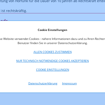
ltung von Hörfunk für die Dauer von 10 Jahren ab Rechtskraft erteil
ist rechtskräftig.
oads
Cookie Einstellungen
800-11-006_Bescheid_Villgraten_3.pdf (pdf, 39,8 KB)
se Website verwendet Cookies - nähere Informationen dazu und zu Ihren Rechten
Benutzer finden Sie in unserer Datenschutzerklärung.
ALLEN COOKIES ZUSTIMMEN
NUR TECHNISCH NOTWENDIGE COOKIES AKZEPTIEREN
COOKIE EINSTELLUNGEN
Datenschutzerklärung
Impressum