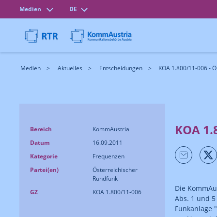
Medien
DE
Medien
Aktuelles
Entscheidungen
KOA 1.800/11-006 - Ö
KOA 1.
Bereich
KommAustria
Datum
16.09.2011
Kategorie
Frequenzen
Partei(en)
Österreichischer
Rundfunk
Die KommAus
GZ
KOA 1.800/11-006
Abs. 1 und 5
Funkanlage "