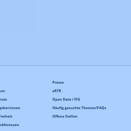
Presse
sum
eRTR
hutz
Open Data / IFG
geber:innen
Häufig gesuchte Themen/FAQs
freiheit
Offene Stellen
Präferenzen