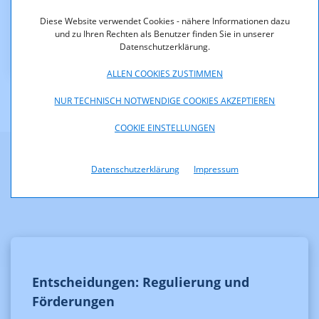
Downloads
Diese Website verwendet Cookies - nähere Informationen dazu
und zu Ihren Rechten als Benutzer finden Sie in unserer
KOA_1.800-13-006.pdf (pdf, 152,0 KB)
Datenschutzerklärung.
ALLEN COOKIES ZUSTIMMEN
NUR TECHNISCH NOTWENDIGE COOKIES AKZEPTIEREN
COOKIE EINSTELLUNGEN
Datenschutzerklärung
Impressum
Weitere Informationen
Entscheidungen: Regulierung und
Förderungen