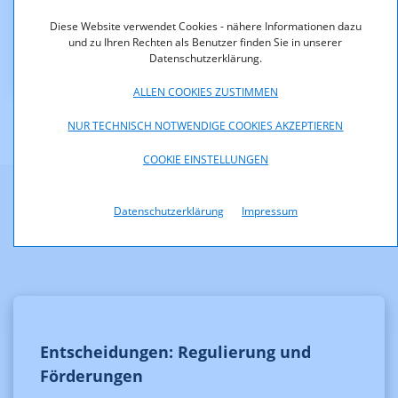
Downloads
Diese Website verwendet Cookies - nähere Informationen dazu
und zu Ihren Rechten als Benutzer finden Sie in unserer
KOA_1.925-12-018.pdf (pdf, 94,8 KB)
Datenschutzerklärung.
ALLEN COOKIES ZUSTIMMEN
NUR TECHNISCH NOTWENDIGE COOKIES AKZEPTIEREN
COOKIE EINSTELLUNGEN
Datenschutzerklärung
Impressum
Weitere Informationen
Entscheidungen: Regulierung und
Förderungen