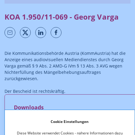
KOA 1.950/11-069 - Georg Varga
Die Kommunikationsbehörde Austria (KommAustria) hat die
Anzeige eines audiovisuellen Mediendienstes durch Georg
Varga gemäß § 9 Abs. 2 AMD-G iVm § 13 Abs. 3 AVG wegen
Nichterfüllung des Mängelbehebungsauftrages
zurückgewiesen.
Der Bescheid ist rechtskräftig.
Downloads
KOA_1.950-11-
Cookie Einstellungen
069_ZurueckweisungNichterfuellungMBA-Varga.pdf
(pdf, 14,4 KB)
Diese Website verwendet Cookies - nähere Informationen dazu