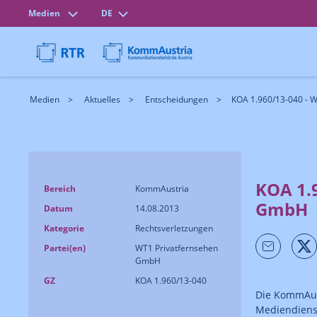
Medien
DE
Medien
Aktuelles
Entscheidungen
KOA 1.960/13-040 - 
KOA 1.
Bereich
KommAustria
GmbH
Datum
14.08.2013
Kategorie
Rechtsverletzungen
Partei(en)
WT1 Privatfernsehen
GmbH
GZ
KOA 1.960/13-040
Die KommAust
Mediendienst