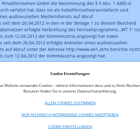
1 Privatfernsehen GmbH die Bestimmung des § 9 Abs. 1 AMD-G
urch verletzt hat, dass sie als Kabelfernsehveranstalterin und
ines audiovusiellen Mediendiensts auf Abruf
ls seit dem 26.04.2012 in den in der Beilage 1 zu diesem Bescheid
belnetzen erfolgte Verbreitung des Fernsehprogramms „WT 1“ ni
is zum 12.04.2012 der KommAustria angezeigt hat sowie
ls seit dem 26.04.2012 erfolgte Anbieten eines audiovisuellen
s auf Abruf unter der Adresse http://www.wt1.at/tv-berichte nicht
is zum 12.04.2012 der KommAustria angezeigt hat.
us wurde gemäß § 62 Abs. 4 AMD-G festgestellt, dass es sich bei 
Cookie Einstellungen
tzungen um keine schwerwiegenden Verletzungen des AMD-G hande
ist rechtskräftig.
se Website verwendet Cookies - nähere Informationen dazu und zu Ihren Rechten
Benutzer finden Sie in unserer Datenschutzerklärung.
oads
ALLEN COOKIES ZUSTIMMEN
960-13-040.pdf (pdf, 152,8 KB)
NUR TECHNISCH NOTWENDIGE COOKIES AKZEPTIEREN
COOKIE EINSTELLUNGEN