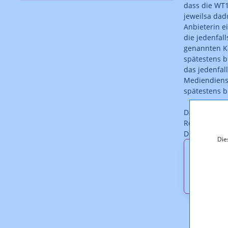
dass die WT
jeweilsa dad
Anbieterin e
die jedenfal
genannten Ka
spätestens b
das jedenfal
Mediendienst
spätestens b
Darüber hina
Rechtsverle
Der Bescheid 
Die
Downl
KOA_1.