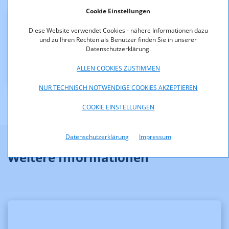
Cookie Einstellungen
Downloads
Diese Website verwendet Cookies - nähere Informationen dazu
und zu Ihren Rechten als Benutzer finden Sie in unserer
Datenschutzerklärung.
KOA_2.100-04-02_Erloeschen_Kanal1.pdf (pdf, 42,7
KB)
ALLEN COOKIES ZUSTIMMEN
NUR TECHNISCH NOTWENDIGE COOKIES AKZEPTIEREN
COOKIE EINSTELLUNGEN
Datenschutzerklärung
Impressum
Weitere Informationen