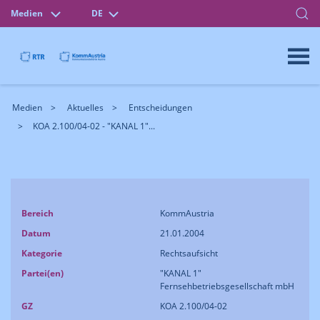
Medien
DE
Medien
Aktuelles
Entscheidungen
KOA 2.100/04-02 - "KANAL 1"...
Bereich
KommAustria
Datum
21.01.2004
Kategorie
Rechtsaufsicht
Partei(en)
"KANAL 1"
Fernsehbetriebsgesellschaft mbH
GZ
KOA 2.100/04-02